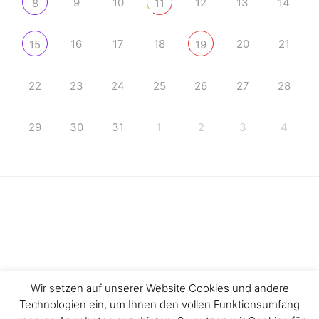
9
10
12
13
14
8
11
16
17
18
20
21
15
19
22
23
24
25
26
27
28
29
30
31
1
2
3
4
Wir setzen auf unserer Website Cookies und andere
Technologien ein, um Ihnen den vollen Funktionsumfang
Haftungsausschluss
Impressum