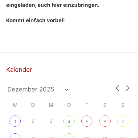
eingeladen, euch hier einzubringen.
Kommt einfach vorbei!
Kalender
M
D
M
D
F
S
S
2
3
1
4
5
6
7