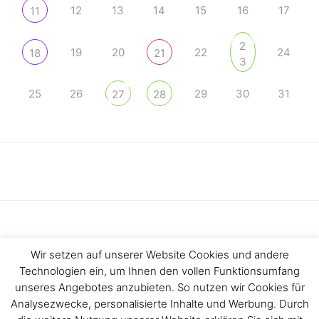
12
13
14
15
16
17
11
2
19
20
22
24
18
21
3
25
26
29
30
31
27
28
Wir setzen auf unserer Website Cookies und andere
Technologien ein, um Ihnen den vollen Funktionsumfang
Haftungsausschluss
Impressum
unseres Angebotes anzubieten. So nutzen wir Cookies für
Analysezwecke, personalisierte Inhalte und Werbung. Durch
Datenschutzerklärung
Kontakt