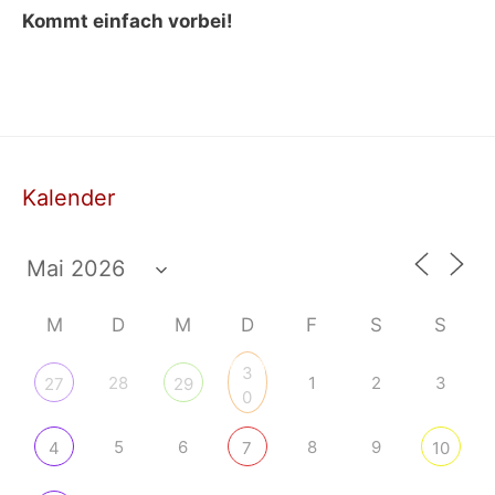
Kommt einfach vorbei!
Kalender
M
D
M
D
F
S
S
3
28
1
2
3
27
29
0
5
6
8
9
4
7
10