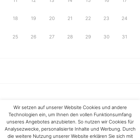
11
12
13
14
15
16
17
18
19
20
21
22
23
24
25
26
27
28
29
30
31
Wir setzen auf unserer Website Cookies und andere
Technologien ein, um Ihnen den vollen Funktionsumfang
Haftungsausschluss
Impressum
unseres Angebotes anzubieten. So nutzen wir Cookies für
Analysezwecke, personalisierte Inhalte und Werbung. Durch
Datenschutzerklärung
Kontakt
die weitere Nutzung unserer Website erklären Sie sich mit