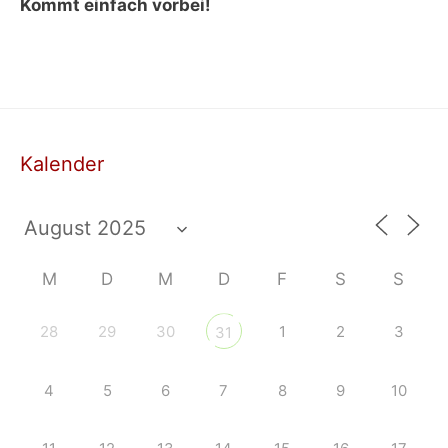
Kommt einfach vorbei!
Kalender
M
D
M
D
F
S
S
28
29
30
1
2
3
31
4
5
6
7
8
9
10