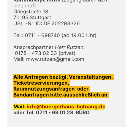
Innenhof)

Griegstraße 18

70195 Stuttgart

USt. -Nr. ID: DE 202293326

Tel.: 0711 - 698740 (ab 19.00 Uhr) 

Ansprechpartner 
Herr Rutzen
:

 0178 - 473 02 03 (privat) 

Mail: mww.rutzen@gmail.com

Alle Anfragen bezügl. 
Veranstaltungen, 
Ticketreservierungen, 
Raumnutzungsanfragen  oder 
Bandanfragen bitte ausschließlich an
Mail: 
info@buergerhaus-botnang.de
oder Tel: 0711 - 69 01 28  BÜRO