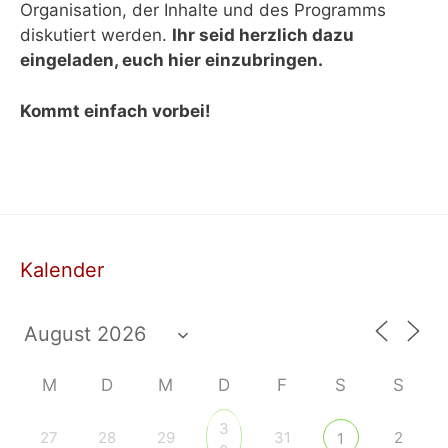
Organisation, der Inhalte und des Programms
diskutiert werden.
Ihr seid herzlich dazu
eingeladen, euch hier einzubringen.
Kommt einfach vorbei!
Kalender
M
D
M
D
F
S
S
3
27
28
29
31
2
1