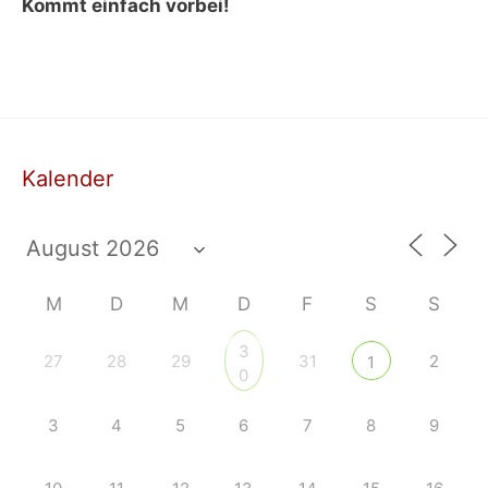
Kommt einfach vorbei!
Kalender
M
D
M
D
F
S
S
3
27
28
29
31
2
1
0
3
4
5
6
7
8
9