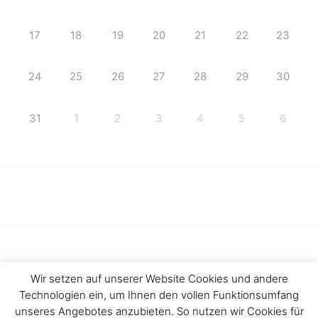
17
18
19
20
21
22
23
24
25
26
27
28
29
30
31
1
2
3
4
5
6
Wir setzen auf unserer Website Cookies und andere
Technologien ein, um Ihnen den vollen Funktionsumfang
Haftungsausschluss
Impressum
unseres Angebotes anzubieten. So nutzen wir Cookies für