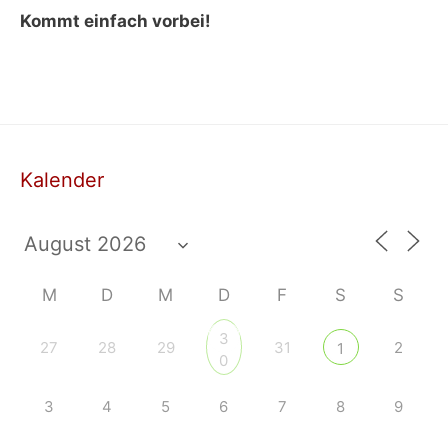
Kommt einfach vorbei!
Kalender
M
D
M
D
F
S
S
3
27
28
29
31
2
1
0
3
4
5
6
7
8
9