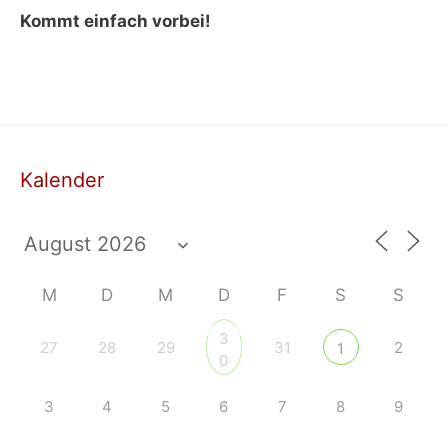
Kommt einfach vorbei!
Kalender
M
D
M
D
F
S
S
3
27
28
29
31
2
1
0
3
4
5
6
7
8
9