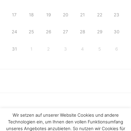
17
18
19
20
21
22
23
24
25
26
27
28
29
30
31
1
2
3
4
5
6
Wir setzen auf unserer Website Cookies und andere
Technologien ein, um Ihnen den vollen Funktionsumfang
Haftungsausschluss
Impressum
unseres Angebotes anzubieten. So nutzen wir Cookies für