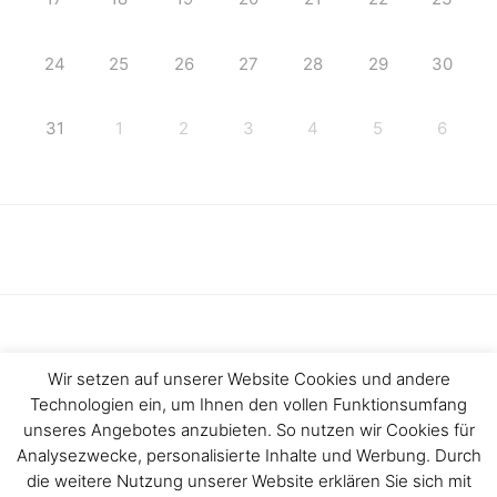
24
25
26
27
28
29
30
31
1
2
3
4
5
6
Wir setzen auf unserer Website Cookies und andere
Technologien ein, um Ihnen den vollen Funktionsumfang
Haftungsausschluss
Impressum
unseres Angebotes anzubieten. So nutzen wir Cookies für
Analysezwecke, personalisierte Inhalte und Werbung. Durch
Datenschutzerklärung
Kontakt
die weitere Nutzung unserer Website erklären Sie sich mit