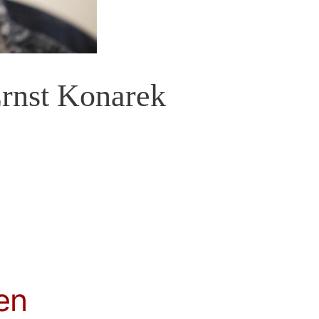
Ernst Konarek
en