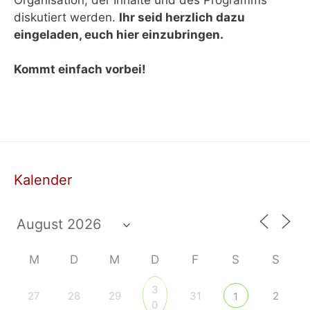
diskutiert werden.
Ihr seid herzlich dazu
eingeladen, euch hier einzubringen.
Kommt einfach vorbei!
Kalender
M
D
M
D
F
S
S
3
27
28
29
31
2
1
0