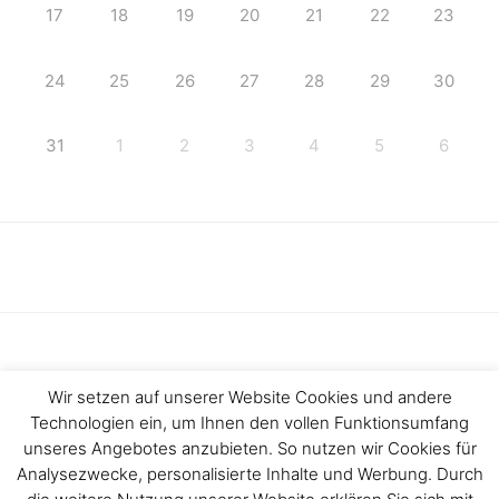
17
18
19
20
21
22
23
24
25
26
27
28
29
30
31
1
2
3
4
5
6
Wir setzen auf unserer Website Cookies und andere
Technologien ein, um Ihnen den vollen Funktionsumfang
Haftungsausschluss
Impressum
unseres Angebotes anzubieten. So nutzen wir Cookies für
Analysezwecke, personalisierte Inhalte und Werbung. Durch
Datenschutzerklärung
Kontakt