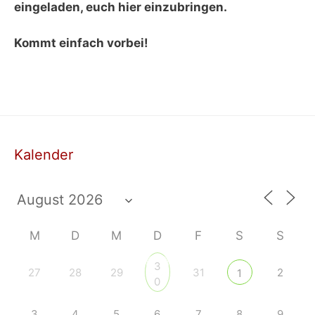
eingeladen, euch hier einzubringen.
Kommt einfach vorbei!
Kalender
M
D
M
D
F
S
S
3
27
28
29
31
2
1
0
3
4
5
6
7
8
9