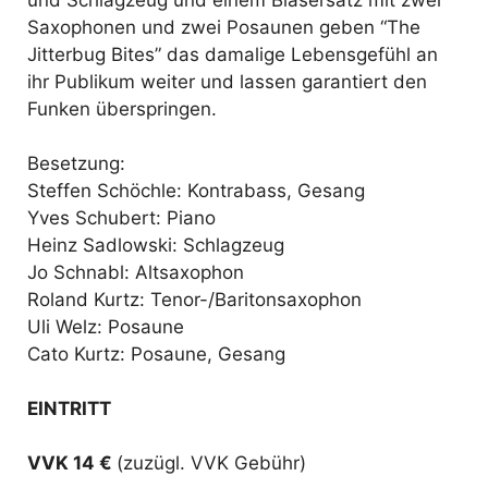
und Schlagzeug und einem Bläsersatz mit zwei
Saxophonen und zwei Posaunen geben “
The
Jitterbug Bites
” das damalige Lebensgefühl an
ihr Publikum weiter und lassen garantiert den
Funken überspringen.
Besetzung:
Steffen Schöchle: Kontrabass, Gesang
Yves Schubert: Piano
Heinz Sadlowski: Schlagzeug
Jo Schnabl: Altsaxophon
Roland Kurtz: Tenor-/Baritonsaxophon
Uli Welz: Posaune
Cato Kurtz: Posaune, Gesang
EINTRITT
VVK 14 €
(zuzügl. VVK Gebühr)